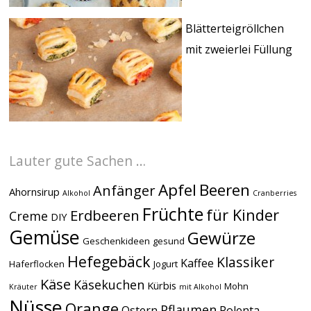
Blätterteigröllchen
mit zweierlei Füllung
Lauter gute Sachen …
Apfel
Beeren
Anfänger
Ahornsirup
Alkohol
Cranberries
Früchte
für Kinder
Erdbeeren
Creme
DIY
Gemüse
Gewürze
Geschenkideen
gesund
Hefegebäck
Klassiker
Kaffee
Haferflocken
Jogurt
Käse
Käsekuchen
Kürbis
Mohn
Kräuter
mit Alkohol
Nüsse
Orange
Pflaumen
Ostern
Polenta