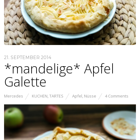
21. SEPTEMBER 2014
*mandelige* Apfel
Galette
Mercedes
KUCHEN
,
TARTES
Apfel
,
Nüsse
4 Comments